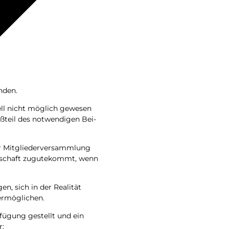
ünden.
ell nicht mög­lich gewe­sen
ß­teil des not­wen­di­gen Bei­
er Mit­glie­der­ver­samm­lung
ein­schaft zugu­te­kommt, wenn
en, sich in der Rea­li­tät
u ermöglichen.
r­fü­gung gestellt und ein
r: