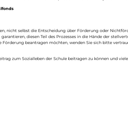
alfonds
en, nicht selbst die Ent­schei­dung über För­de­rung oder Nicht­för­
garan­tie­ren, die­sen Teil des Pro­zes­ses in die Hän­de der stell­ver­tr
ne För­de­rung bean­tra­gen möch­ten, wen­den Sie sich bit­te ver­trau
rag zum Sozi­al­le­ben der Schu­le bei­tra­gen zu kön­nen und vie­le 