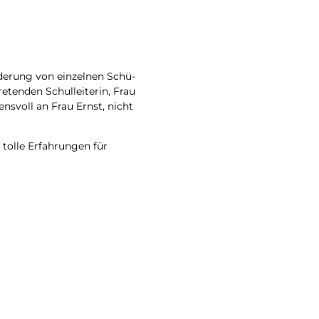
de­rung von ein­zel­nen Schü­
e­ten­den Schul­lei­te­rin, Frau
­ens­voll an Frau Ernst, nicht
tol­le Erfah­run­gen für