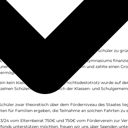
n, dass beschlos­sen wur­de, einen Sozi­al­fonds für Schü­ler zu gr
, in denen es meh­re­ren Schü­lern des Taus-Gym­na­si­ums finan­zi­
­zu­neh­men. Der För­der­ver­ein sprang hier ein und zahl­te einen Gro
u ermöglichen.
ein kein klas­si­scher För­der­ver­ein, nichts­des­to­trotz wur­de auf d
ein­zel­nen Schü­lern hier letzt­end­lich der Klas­sen- und Schul­ge­m
chü­ler zwar theo­re­tisch über dem För­der­ni­veau des Staa­tes lie­g
ei­ten für Fami­li­en erge­ben, die Teil­nah­me an sol­chen Fahr­ten z
 2023/24 vom Eltern­bei­rat 750€ und 750€ vom För­der­ver­ein zur Ve
i­al­fonds unter­stüt­zen möch­ten, freu­en wir uns über Spen­den unte