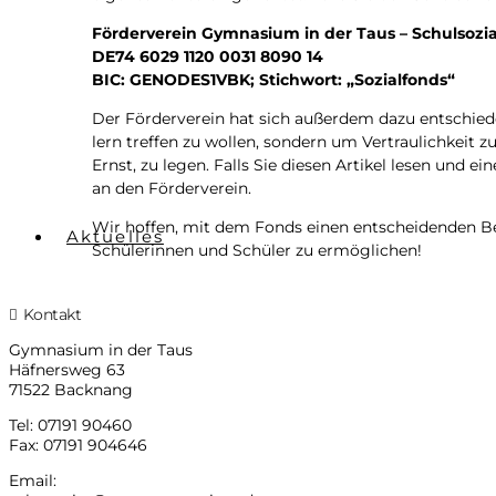
För­der­ver­ein Gym­na­si­um in der Taus – Schulsozi
DE74 6029 1120 0031 8090 14
BIC: GENODES1VBK; Stich­wort: „Sozi­al­fonds“
Der För­der­ver­ein hat sich außer­dem dazu ent­schie­d
lern tref­fen zu wol­len, son­dern um Ver­trau­lich­keit zu 
Ernst, zu legen. Falls Sie die­sen Arti­kel lesen und ei
an den Förderverein.
Wir hof­fen, mit dem Fonds einen ent­schei­den­den Bei­t
Aktuelles
Schü­le­rin­nen und Schü­ler zu ermöglichen!
Kontakt
Gym­na­si­um in der Taus
Häf­ners­weg 63
71522 Backnang
Tel: 07191 90460
Fax: 07191 904646
Email: