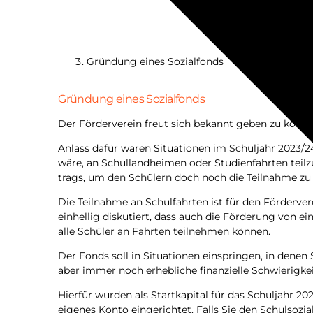
Grün­dung eines Sozialfonds
Gründung eines Sozialfonds
Der För­der­ver­ein freut sich bekannt geben zu kön­ne
Anlass dafür waren Situa­tio­nen im Schul­jahr 2023/24
wäre, an Schul­land­hei­men oder Stu­di­en­fahr­ten teil
trags, um den Schü­lern doch noch die Teil­nah­me z
Die Teil­nah­me an Schul­fahr­ten ist für den För­der­ver­
ein­hel­lig dis­ku­tiert, dass auch die För­de­rung von 
alle Schü­ler an Fahr­ten teil­neh­men können.
Der Fonds soll in Situa­tio­nen ein­sprin­gen, in denen S
aber immer noch erheb­li­che finan­zi­el­le Schwie­rig­k
Hier­für wur­den als Start­ka­pi­tal für das Schul­jahr
eige­nes Kon­to ein­ge­rich­tet. Falls Sie den Schul­so­z