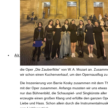
Aktuelles
die Oper „Die Zau­ber­flö­te“ von W. A. Mozart an. Zusam­men m
wir schon einen Kuchen­ver­kauf, um den Opern­aus­flug zu
Die Insze­nie­rung von Bar­rie Kos­ky zusam­men mit dem Thea
mit der Oper zusam­men. Anfangs muss­ten wir uns etwas auf d
nur das Büh­nen­bild, die Schau­spiel- und Sing­küns­te alle
erzeug­te einen gro­ßen Klang und erfüll­te den gan­zen Oper
Lie­be und Hass. Schon allein durch die Instru­men­tal­mu­si