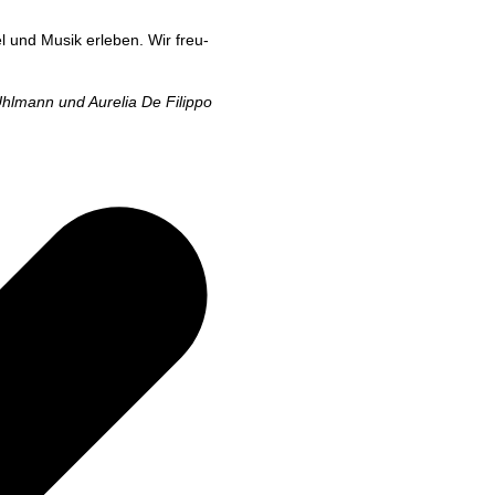
iel und Musik erle­ben. Wir freu­
Uhl­mann und Aure­lia De Filippo