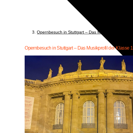
Opern­be­such in Stutt­gart – Das Musik­pro­fil der K
Opernbesuch in Stuttgart – Das Musikprofil der Klasse 