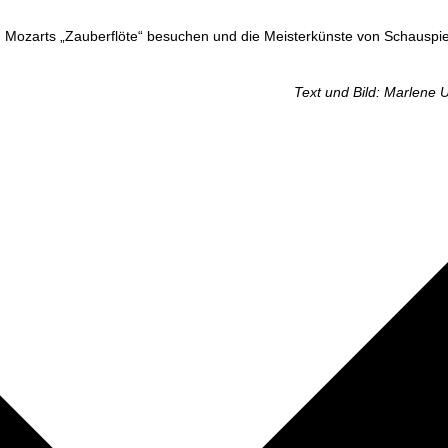
von Mozarts „Zau­ber­flö­te“ besu­chen und die Meis­ter­küns­te von Schau­sp
Text und Bild: Mar­le­ne 