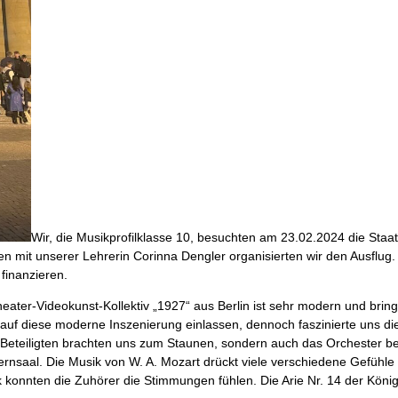
Wir, die Musik­pro­fil­klas­se 10, besuch­ten am 23.02.2024 die Staa
it unse­rer Leh­re­rin Corin­na Deng­ler orga­ni­sier­ten wir den Aus­flug. Le
 finanzieren.
­ter-Video­kunst-Kol­lek­tiv „1927“ aus Ber­lin ist sehr modern und bringt
ie­se moder­ne Insze­nie­rung ein­las­sen, den­noch fas­zi­nier­te uns di
r Betei­lig­ten brach­ten uns zum Stau­nen, son­dern auch das Orches­ter be
n­saal. Die Musik von W. A. Mozart drückt vie­le ver­schie­de­ne Gefüh­le 
k konn­ten die Zuhö­rer die Stim­mun­gen füh­len. Die Arie Nr. 14 der Köni