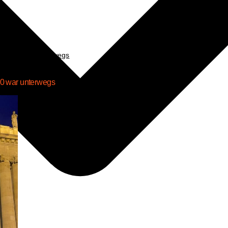
las­se 10 war unterwegs
10 war unterwegs