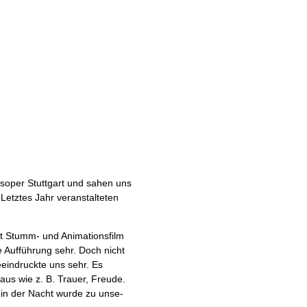
ts­oper Stutt­gart und sahen uns
tz­tes Jahr ver­an­stal­te­ten
 Stumm- und Ani­ma­ti­ons­film
e Auf­füh­rung sehr. Doch nicht
ein­druck­te uns sehr. Es
aus wie z. B. Trau­er, Freu­de.
­gin der Nacht wur­de zu unse­