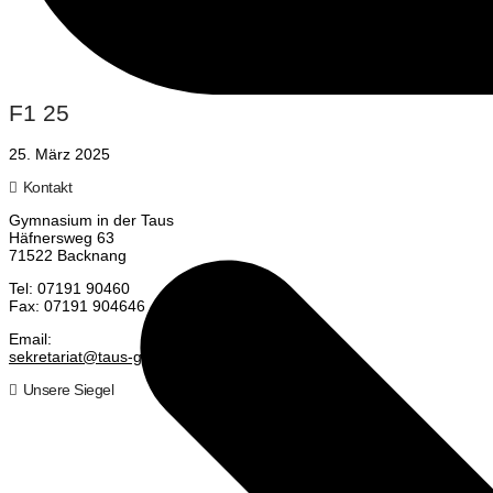
F1 25
25. März 2025
Kontakt
Gym­na­si­um in der Taus
Häf­ners­weg 63
71522 Backnang
Tel: 07191 90460
Fax: 07191 904646
Email:
sekretariat@taus-gymnasium.de
Unsere Siegel