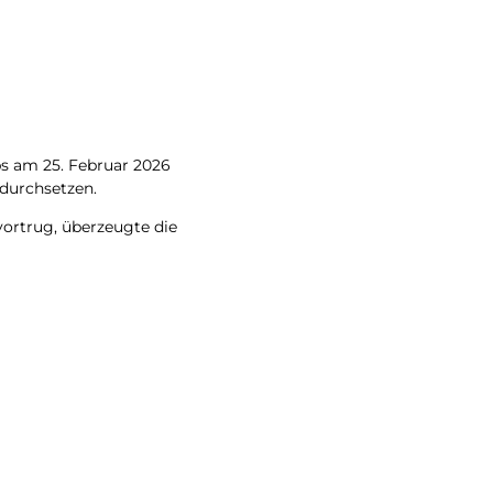
rbs am 25. Febru­ar 2026
s durchsetzen.
or­trug, über­zeug­te die