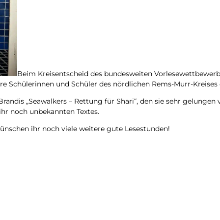
Beim Kreis­ent­scheid des bun­des­wei­ten Vor­le­se­wett­be­we
e­re Schü­le­rin­nen und Schü­ler des nörd­li­chen Rems-Murr-Krei­se
an­dis „Sea­wal­kers – Ret­tung für Sha­ri“, den sie sehr gelun­gen v
es ihr noch unbe­kann­ten Textes.
 wün­schen ihr noch vie­le wei­te­re gute Lesestunden!