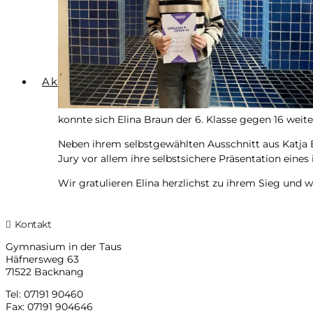
Aktuelles
konn­te sich Eli­na Braun der 6. Klas­se gegen 16 wei­t
Neben ihrem selbst­ge­wähl­ten Aus­schnitt aus Kat­ja Br
Jury vor allem ihre selbst­si­che­re Prä­sen­ta­ti­on ein
Wir gra­tu­lie­ren Eli­na herz­lichst zu ihrem Sieg und
Kontakt
Gym­na­si­um in der Taus
Häf­ners­weg 63
71522 Backnang
Tel: 07191 90460
Fax: 07191 904646